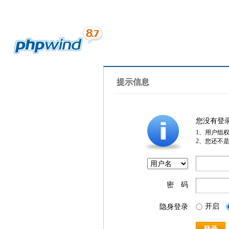
提示信息
您没有登
1、用户组
2、您还不
密 码
开启
隐身登录