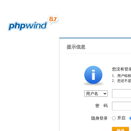
提示信息
您没有登
1、用户组
2、您还不
密 码
开启
隐身登录