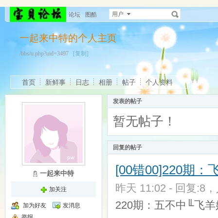
用户
论坛
图酷
一起来中特的个人主页
/bbs/u.php?uid=3497
[复制]
首页
新鲜事
日志
相册
帖子
个人资料
发表的帖子
暂无帖子！
回复的帖子
[00错00]220
一起来中特
昨天 11:02 - 回复:8，
加关注
220期：五不中╙飞羊娃娃╜
加为好友
发消息
举报