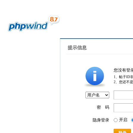
提示信息
您没有登
1、帖子ID
2、您还不
密 码
开启
隐身登录